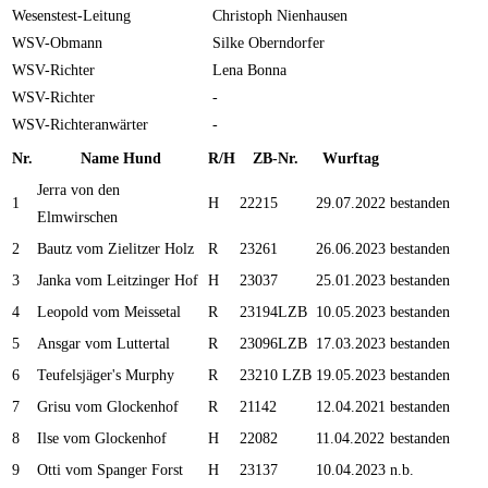
Wesenstest-Leitung
Christoph Nienhausen
WSV-Obmann
Silke Oberndorfer
WSV-Richter
Lena Bonna
WSV-Richter
-
WSV-Richteranwärter
-
Nr.
Name Hund
R/H
ZB-Nr.
Wurftag
Jerra von den
1
H
22215
29.07.2022
bestanden
Elmwirschen
2
Bautz vom Zielitzer Holz
R
23261
26.06.2023
bestanden
3
Janka vom Leitzinger Hof
H
23037
25.01.2023
bestanden
4
Leopold vom Meissetal
R
23194LZB
10.05.2023
bestanden
5
Ansgar vom Luttertal
R
23096LZB
17.03.2023
bestanden
6
Teufelsjäger's Murphy
R
23210 LZB
19.05.2023
bestanden
7
Grisu vom Glockenhof
R
21142
12.04.2021
bestanden
8
Ilse vom Glockenhof
H
22082
11.04.2022
bestanden
9
Otti vom Spanger Forst
H
23137
10.04.2023
n.b.