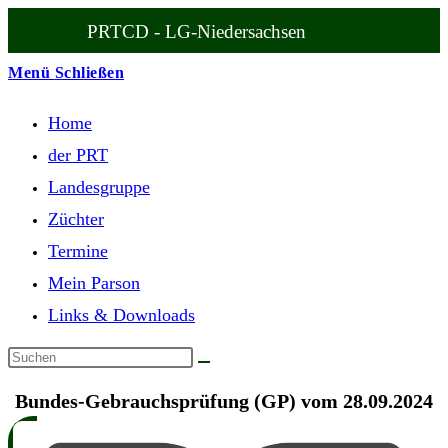
Zum
PRTCD - LG-Niedersachsen
Inhalt
springen
Menü
Schließen
Home
der PRT
Landesgruppe
Züchter
Termine
Mein Parson
Links & Downloads
Bundes-Gebrauchsprüfung (GP) vom 28.09.2024