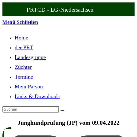
Zum
PRTCD - LG-Niedersachsen
Inhalt
springen
Menü
Schließen
Home
der PRT
Landesgruppe
Züchter
Termine
Mein Parson
Links & Downloads
Junghundprüfung (JP) vom 09.04.2022