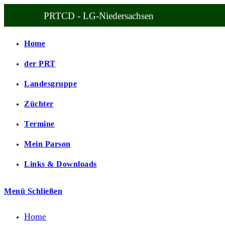
Zum
PRTCD - LG-Niedersachsen
Inhalt
springen
Home
der PRT
Landesgruppe
Züchter
Termine
Mein Parson
Links & Downloads
Menü
Schließen
Home