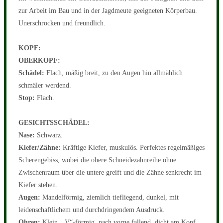
zur Arbeit im Bau und in der Jagdmeute geeigneten Körperbau.
Unerschrocken und freundlich.
KOPF:
OBERKOPF:
Schädel:
Flach, mäßig breit, zu den Augen hin allmählich
schmäler werdend.
Stop:
Flach.
GESICHTSSCHÄDEL:
Nase:
Schwarz.
Kiefer/Zähne:
Kräftige Kiefer, muskulös. Perfektes regelmäßiges
Scherengebiss, wobei die obere Schneidezahnreihe ohne
Zwischenraum über die untere greift und die Zähne senkrecht im
Kiefer stehen.
Augen:
Mandelförmig, ziemlich tiefliegend, dunkel, mit
leidenschaftlichem und durchdringendem Ausdruck.
Ohren:
Klein, „V“-förmig, nach vorne fallend, dicht am Kopf