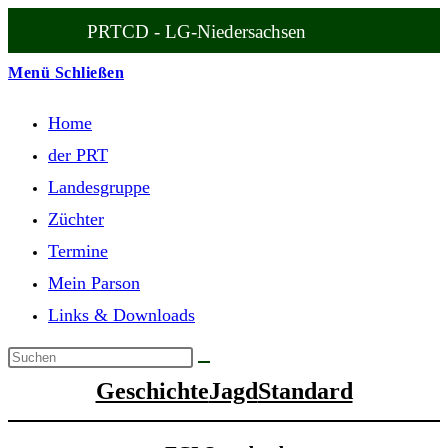
Zum
PRTCD - LG-Niedersachsen
Inhalt
springen
Menü
Schließen
Home
der PRT
Landesgruppe
Züchter
Termine
Mein Parson
Links & Downloads
Geschichte
Jagd
Standard